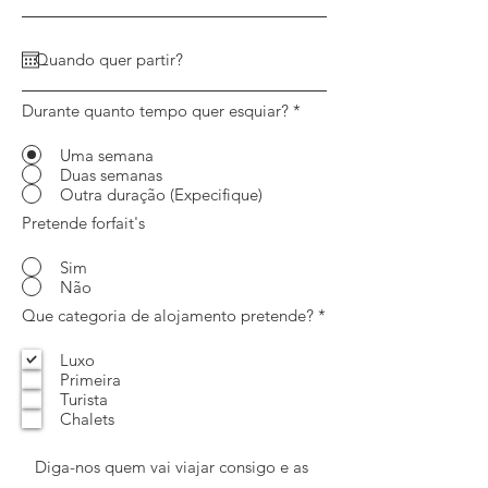
Durante quanto tempo quer esquiar?
*
Uma semana
Duas semanas
Outra duração (Expecifique)
Pretende forfait's
Sim
Não
O
Que categoria de alojamento pretende?
*
b
r
Luxo
i
Primeira
g
a
Turista
t
Chalets
ó
r
i
o