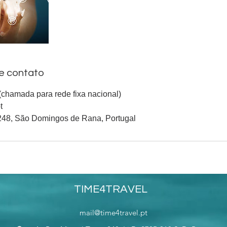
e contato
chamada para rede fixa nacional)
t
248, São Domingos de Rana, Portugal
TIME4TRAVEL
mail@time4travel.pt