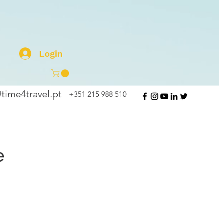
Login
time4travel.pt
+351 215 988 510
e