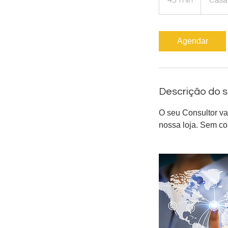
5
m
i
Agendar
n
Descrição do s
O seu Consultor va
nossa loja. Sem co